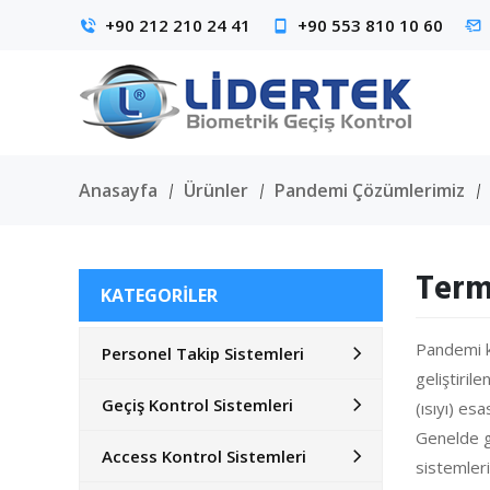
+90 212 210 24 41
+90 553 810 10 60
Anasayfa
Ürünler
Pandemi Çözümlerimiz
Term
KATEGORILER
Pandemi k
Personel Takip Sistemleri
geliştiri
Geçiş Kontrol Sistemleri
(ısıyı) es
Genelde gü
Access Kontrol Sistemleri
sistemleri