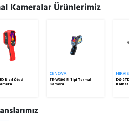
al Kameralar Ürünlerimiz
CENOVA
HIKVI
D Kızıl Ötesi
TE-W300 El Tipi Termal
DS-2TD
Kamera
Kamera
Kamer
anslarımız