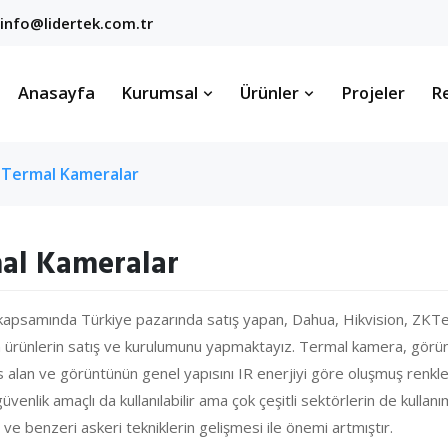
info@lidertek.com.tr
Anasayfa
Kurumsal
Ürünler
Projeler
Re
Termal Kameralar
al Kameralar
apsamında Türkiye pazarında satış yapan, Dahua, Hikvision, ZKTeco
len ürünlerin satış ve kurulumunu yapmaktayız. Termal kamera, gör
as alan ve görüntünün genel yapısını IR enerjiyi göre oluşmuş renkle
venlik amaçlı da kullanılabilir ama çok çeşitli sektörlerin de kullanı
 ve benzeri askeri tekniklerin gelişmesi ile önemi artmıştır.