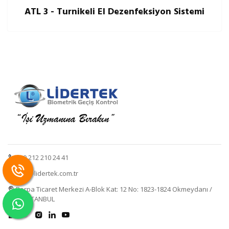
ATL 3 - Turnikeli El Dezenfeksiyon Sistemi
+90 212 210 24 41
info@lidertek.com.tr
Perpa Ticaret Merkezi A-Blok Kat: 12 No: 1823-1824 Okmeydanı /
Şişli / İSTANBUL